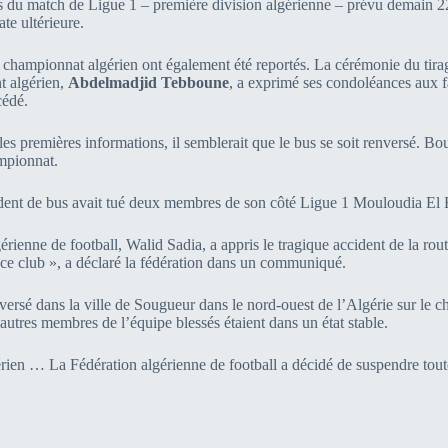
ors du match de Ligue 1 – première division algérienne – prévu demain 
te ultérieure.
u championnat algérien ont également été reportés. La cérémonie du tir
t algérien,
Abdelmadjid Tebboune
, a exprimé ses condoléances aux f
cédé.
s premières informations, il semblerait que le bus se soit renversé. Bou
mpionnat.
ident de bus avait tué deux membres de son côté Ligue 1 Mouloudia El Ba
érienne de football, Walid Sadia, a appris le tragique accident de la rou
 ce club », a déclaré la fédération dans un communiqué.
enversé dans la ville de Sougueur dans le nord-ouest de l’Algérie sur le
utres membres de l’équipe blessés étaient dans un état stable.
gérien … La Fédération algérienne de football a décidé de suspendre toute