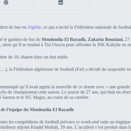
ident de bus en
Algérie
, ce qui a incité la Fédération nationale de footba
ué le gardien de but du
Mouloudia El Bayadh, Zakaria Bouziani,
27 a
ie, alors qu’il se rendait à Tizi Ouzou pour affronter la JSK Kabylie en
re de 10, étaient dans un état stable.
 (…), la Fédération algérienne de football (Faf) a décidé de suspendre tou
muniqué qu’il avait appris la nouvelle de ce drame avec « une grande d
chs de championnat cette saison. Le joueur de 27 ans, qui était un rése
S Saoura et le NC Magra, au cours de sa carrière.
us de l’équipe du Mouloudia El Bayadh
utes les compétitions de football prévues ce week-end suite au tragique
ntraîneur adjoint Khalid Muftah, 39 ans. L’accident s’est produit dans la