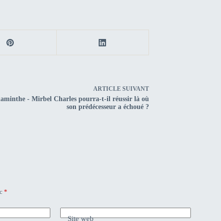
ARTICLE
SUIVANT
minthe - Mirbel Charles pourra-t-il réussir là où
son prédécesseur a échoué ?
ec
*
Site web