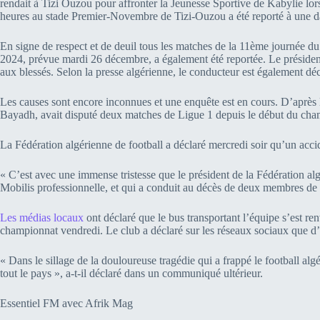
rendait à Tizi Ouzou pour affronter la Jeunesse Sportive de Kabylie l
heures au stade Premier-Novembre de Tizi-Ouzou a été reporté à une da
En signe de respect et de deuil tous les matches de la 11ème journée d
2024, prévue mardi 26 décembre, a également été reportée. Le présiden
aux blessés. Selon la presse algérienne, le conducteur est également dé
Les causes sont encore inconnues et une enquête est en cours. D’après le
Bayadh, avait disputé deux matches de Ligue 1 depuis le début du cha
La Fédération algérienne de football a déclaré mercredi soir qu’un acc
« C’est avec une immense tristesse que le président de la Fédération alg
Mobilis professionnelle, et qui a conduit au décès de deux membres de
Les médias locaux
ont déclaré que le bus transportant l’équipe s’est r
championnat vendredi. Le club a déclaré sur les réseaux sociaux que d’a
« Dans le sillage de la douloureuse tragédie qui a frappé le football al
tout le pays », a-t-il déclaré dans un communiqué ultérieur.
Essentiel FM avec Afrik Mag