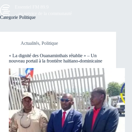
Passer
Essentiel FM 89.9
au
contenu
...au service de la communauté
Catégorie
Politique
Actualités
,
Politique
« La dignité des Ouanaminthais rétablie » – Un
nouveau portail à la frontière haïtiano-dominicaine