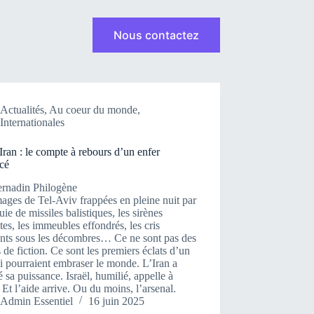
Nous contactez
Actualités
Actualités
,
Au coeur du monde
,
Internationales
-Iran : le compte à rebours d’un enfer
cé
ernadin Philogène
ages de Tel-Aviv frappées en pleine nuit par
uie de missiles balistiques, les sirènes
tes, les immeubles effondrés, les cris
ants sous les décombres… Ce ne sont pas des
 de fiction. Ce sont les premiers éclats d’un
i pourraient embraser le monde. L’Iran a
 sa puissance. Israël, humilié, appelle à
. Et l’aide arrive. Ou du moins, l’arsenal.
Admin Essentiel
16 juin 2025