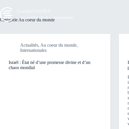
Passer
au
Essentiel FM 89.9
contenu
...au service de la communauté
Catégorie
Au coeur du monde
Actualités
,
Au coeur du monde
,
Internationales
Israël : État né d’une promesse divine et d’un
chaos mondial