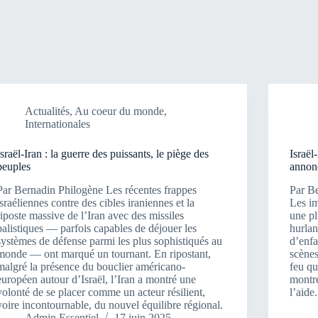
Accueil
A propos
Publicité-Partenariat
Actualités
,
Au coeur du monde
,
Internationales
Israël-Iran : la guerre des puissants, le piège des
Israël
peuples
annon
Par Bernadin Philogène Les récentes frappes
Par B
israéliennes contre des cibles iraniennes et la
Les im
riposte massive de l’Iran avec des missiles
une pl
balistiques — parfois capables de déjouer les
hurlan
systèmes de défense parmi les plus sophistiqués au
d’enf
monde — ont marqué un tournant. En ripostant,
scènes
malgré la présence du bouclier américano-
feu qu
européen autour d’Israël, l’Iran a montré une
montré
volonté de se placer comme un acteur résilient,
l’aide
voire incontournable, du nouvel équilibre régional.
Admin Essentiel
17 juin 2025